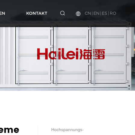
CN
|
EN
|
ES
|
RO
EN
KONTAKT
L-HVAS1-Serie
ellungsberichte
rmenkultur
Fließband
Labor
F＆E-Abteilung
teme
Hochspannungs-