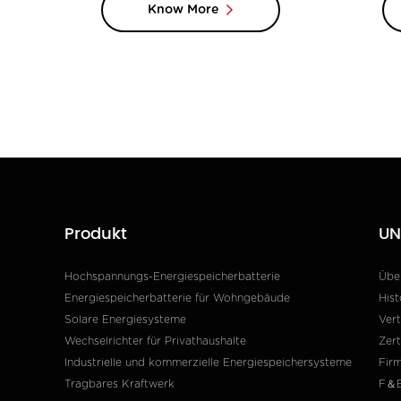
Know More
Produkt
UN
Hochspannungs-Energiespeicherbatterie
Über
Energiespeicherbatterie für Wohngebäude
Hist
Solare Energiesysteme
Vert
Wechselrichter für Privathaushalte
Zert
Industrielle und kommerzielle Energiespeichersysteme
Fir
Tragbares Kraftwerk
F＆E