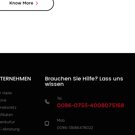
Know More
TERNEHMEN
Brauchen Sie Hilfe? Lass uns
wissen
 Hailei
Tel
orie
0086-0755-4008075168
riebsnetz
ifikaten
Mob
menkultur
0086-13686478022
-Abteilung