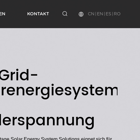
CN
|
EN
|
ES
|
RO
EN
KONTAKT
Grid-
L-HVAS1-Serie
ellungsberichte
rmenkultur
Fließband
Labor
F＆E-Abteilung
arenergiesystem
derspannung
tage Solar Energy System Solutions eignet sich für