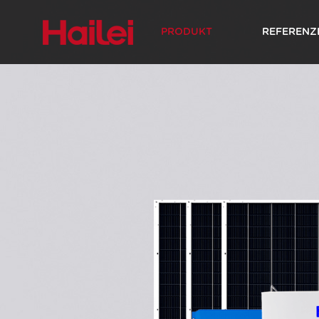
PRODUKT
REFERENZ
Hochspannungs-
Energiespeicherbatterie
Energiespeicherbatterie für
Wohngebäude
Büro
Über Hailei
Lagerhaus
Firmen-N
Histori
Solare Energiesysteme
Wechselrichter für Privatha
Industrielle und kommerziel