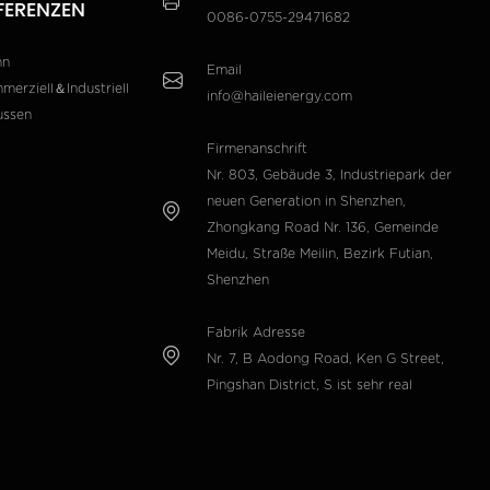
FERENZEN
0086-0755-29471682
hn
Email
merziell＆Industriell
info@haileienergy.com
ussen
Firmenanschrift
Nr. 803, Gebäude 3, Industriepark der
neuen Generation in Shenzhen,
Zhongkang Road Nr. 136, Gemeinde
Meidu, Straße Meilin, Bezirk Futian,
Shenzhen
Fabrik Adresse
Nr. 7, B Aodong Road, Ken G Street,
Pingshan District, S ist sehr real