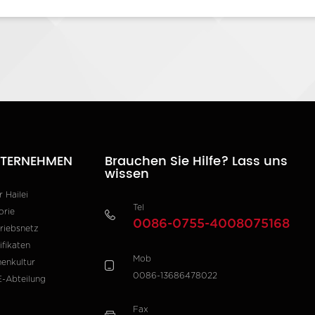
TERNEHMEN
Brauchen Sie Hilfe? Lass uns
wissen
 Hailei
Tel
orie
0086-0755-4008075168
riebsnetz
ifikaten
Mob
menkultur
0086-13686478022
-Abteilung
Fax