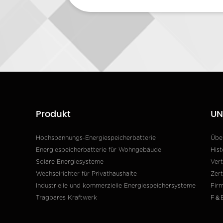
Produkt
UN
Hochspannungs-Energiespeicherbatterie
Über
Energiespeicherbatterie für Wohngebäude
Hist
Solare Energiesysteme
Vert
Wechselrichter für Privathaushalte
Zert
Industrielle und kommerzielle Energiespeichersysteme
Fir
Tragbares Kraftwerk
F＆E