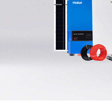
Energiespeichersysteme
Tragbares Kraftwerk